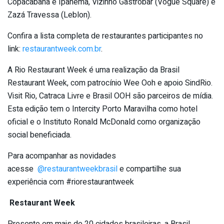
Copacabana e Ipanema, Vizinho Gastrobar (Vogue Square) e
Zazá Travessa (Leblon).
Confira a lista completa de restaurantes participantes no
link:
restaurantweek.com.br
.
A Rio Restaurant Week é uma realização da Brasil
Restaurant Week, com patrocínio Wee Ooh e apoio SindRio.
Visit Rio, Catraca Livre e Brasil OOH são parceiros de mídia.
Esta edição tem o Intercity Porto Maravilha como hotel
oficial e o Instituto Ronald McDonald como organização
social beneficiada.
Para acompanhar as novidades
acesse
@restaurantweekbrasil
e compartilhe sua
experiência com #riorestaurantweek
Restaurant Week
Presente em mais de 20 cidades brasileiras, a Brasil