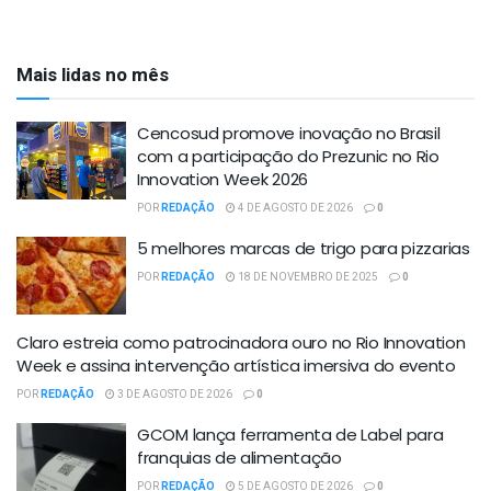
Mais lidas no mês
Cencosud promove inovação no Brasil
com a participação do Prezunic no Rio
Innovation Week 2026
POR
REDAÇÃO
4 DE AGOSTO DE 2026
0
5 melhores marcas de trigo para pizzarias
POR
REDAÇÃO
18 DE NOVEMBRO DE 2025
0
Claro estreia como patrocinadora ouro no Rio Innovation
Week e assina intervenção artística imersiva do evento
POR
REDAÇÃO
3 DE AGOSTO DE 2026
0
GCOM lança ferramenta de Label para
franquias de alimentação
POR
REDAÇÃO
5 DE AGOSTO DE 2026
0