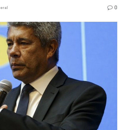
0
eral