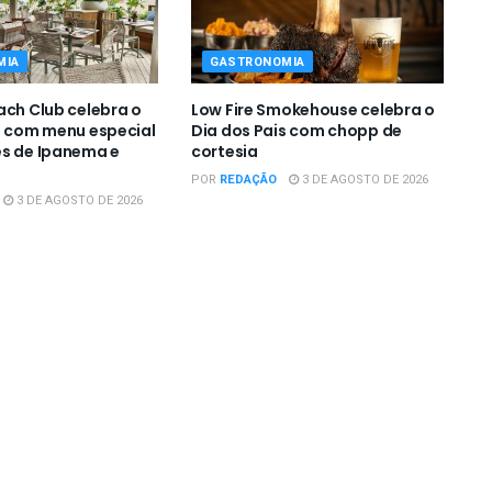
MIA
GASTRONOMIA
ach Club celebra o
Low Fire Smokehouse celebra o
s com menu especial
Dia dos Pais com chopp de
s de Ipanema e
cortesia
POR
REDAÇÃO
3 DE AGOSTO DE 2026
3 DE AGOSTO DE 2026