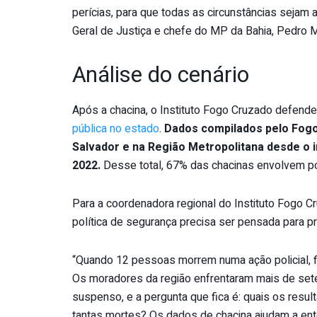
perícias, para que todas as circunstâncias sejam 
Geral de Justiça e chefe do MP da Bahia, Pedro M
Análise do cenário
Após a chacina, o Instituto Fogo Cruzado defen
pública no estado
.
Dados compilados pelo Fogo
Salvador e na Região Metropolitana desde o i
2022.
Desse total, 67% das chacinas envolvem po
Para a coordenadora regional do Instituto Fogo C
política de segurança precisa ser pensada para p
“Quando 12 pessoas morrem numa ação policial, fic
Os moradores da região enfrentaram mais de sete 
suspenso, e a pergunta que fica é: quais os resul
tantas mortes? Os dados de chacina ajudam a e