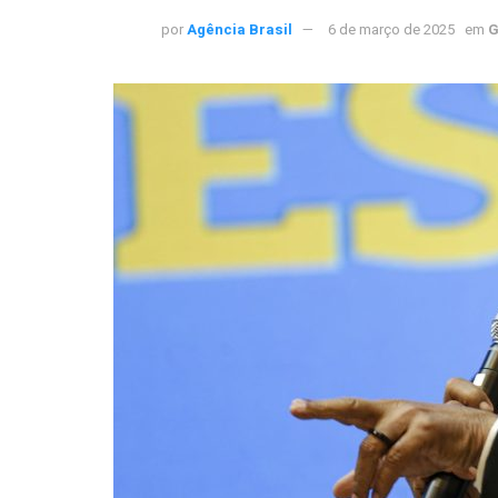
por
Agência Brasil
6 de março de 2025
em
G