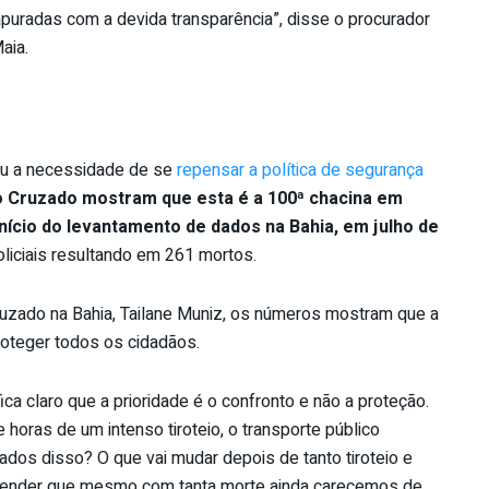
apuradas com a devida transparência”, disse o procurador
aia.
deu a necessidade de se
repensar a política de segurança
 Cruzado mostram que esta é a 100ª chacina em
nício do levantamento de dados na Bahia, em julho de
liciais resultando em 261 mortos.
ruzado na Bahia, Tailane Muniz, os números mostram que a
roteger todos os cidadãos.
a claro que a prioridade é o confronto e não a proteção.
horas de um intenso tiroteio, o transporte público
tados disso? O que vai mudar depois de tanto tiroteio e
ntender que mesmo com tanta morte ainda carecemos de