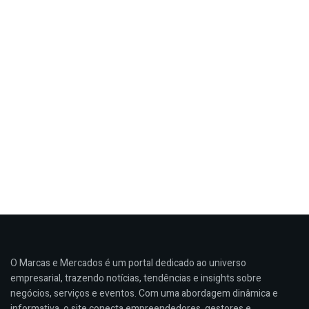
O Marcas e Mercados é um portal dedicado ao universo
empresarial, trazendo notícias, tendências e insights sobre
negócios, serviços e eventos. Com uma abordagem dinâmica e
informativa, o site conecta empreendedores, gestores e