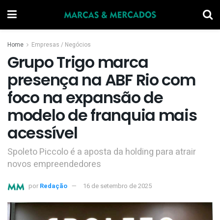
Home
Empresas / Negócios
Grupo Trigo marca
presença na ABF Rio com
foco na expansão de
modelo de franquia mais
acessível
Spoleto Piccolo é a aposta da holding para atrair
novos empreendedores
por
Redação
16 de setembro de 2025