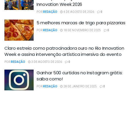
Innovation Week 2026
POR
REDAÇÃO
4 DE AGOSTO DE 2026
0
5 melhores marcas de trigo para pizzarias
POR
REDAÇÃO
18 DE NOVEMBRO DE 2025
0
Claro estreia como patrocinadora ouro no Rio Innovation
Week e assina intervenção artística imersiva do evento
POR
REDAÇÃO
3 DE AGOSTO DE 2026
0
Ganhar 500 curtidas no Instagram grátis:
saiba como!
POR
REDAÇÃO
28 DE JANEIRO DE 2025
0