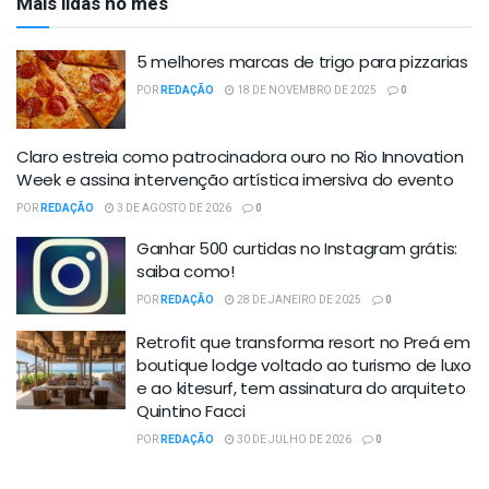
Mais lidas no mês
5 melhores marcas de trigo para pizzarias
POR
REDAÇÃO
18 DE NOVEMBRO DE 2025
0
Claro estreia como patrocinadora ouro no Rio Innovation
Week e assina intervenção artística imersiva do evento
POR
REDAÇÃO
3 DE AGOSTO DE 2026
0
Ganhar 500 curtidas no Instagram grátis:
saiba como!
POR
REDAÇÃO
28 DE JANEIRO DE 2025
0
Retrofit que transforma resort no Preá em
boutique lodge voltado ao turismo de luxo
e ao kitesurf, tem assinatura do arquiteto
Quintino Facci
POR
REDAÇÃO
30 DE JULHO DE 2026
0