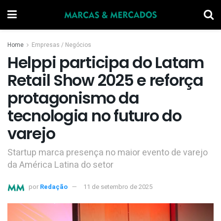
Home
Empresas / Negócios
Helppi participa do Latam
Retail Show 2025 e reforça
protagonismo da
tecnologia no futuro do
varejo
Startup marca presença no maior evento de varejo
da América Latina do setor
por
Redação
11 de setembro de 2025