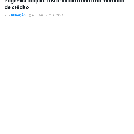
Pagsmile adquire a Microcash e entra no mercado
de crédito
POR
REDAÇÃO
6 DE AGOSTO DE 2026