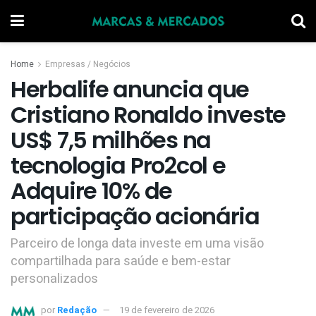
Home
Empresas / Negócios
Herbalife anuncia que
Cristiano Ronaldo investe
US$ 7,5 milhões na
tecnologia Pro2col e
Adquire 10% de
participação acionária
Parceiro de longa data investe em uma visão
compartilhada para saúde e bem-estar
personalizados
por
Redação
19 de fevereiro de 2026