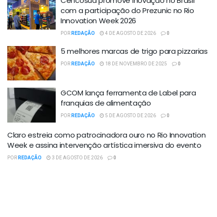
Cencosud promove inovação no Brasil
com a participação do Prezunic no Rio
Innovation Week 2026
POR
REDAÇÃO
4 DE AGOSTO DE 2026
0
5 melhores marcas de trigo para pizzarias
POR
REDAÇÃO
18 DE NOVEMBRO DE 2025
0
GCOM lança ferramenta de Label para
franquias de alimentação
POR
REDAÇÃO
5 DE AGOSTO DE 2026
0
Claro estreia como patrocinadora ouro no Rio Innovation
Week e assina intervenção artística imersiva do evento
POR
REDAÇÃO
3 DE AGOSTO DE 2026
0