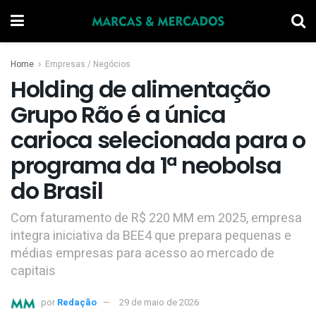
Home
Empresas / Negócios
Holding de alimentação
Grupo Rão é a única
carioca selecionada para o
programa da 1ª neobolsa
do Brasil
Com faturamento de R$ 220 MM em 2025, empresa
integra iniciativa da BEE4 que prepara pequenas e
médias empresas para acesso ao mercado de
capitais
por
Redação
29 de maio de 2026