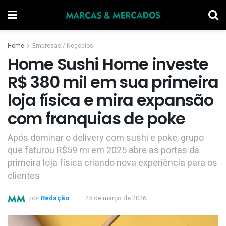
Home
Empresas / Negócios
Home Sushi Home investe
R$ 380 mil em sua primeira
loja física e mira expansão
com franquias de poke
Após dominar o delivery com sushi e poke, grupo
que faturou R$59 mi em 2025 abre as portas da
primeira loja física criando nova experiência para os
clientes
por
Redação
25 de março de 2026