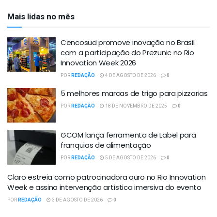
Mais lidas no mês
Cencosud promove inovação no Brasil
com a participação do Prezunic no Rio
Innovation Week 2026
POR
REDAÇÃO
4 DE AGOSTO DE 2026
0
5 melhores marcas de trigo para pizzarias
POR
REDAÇÃO
18 DE NOVEMBRO DE 2025
0
GCOM lança ferramenta de Label para
franquias de alimentação
POR
REDAÇÃO
5 DE AGOSTO DE 2026
0
Claro estreia como patrocinadora ouro no Rio Innovation
Week e assina intervenção artística imersiva do evento
POR
REDAÇÃO
3 DE AGOSTO DE 2026
0