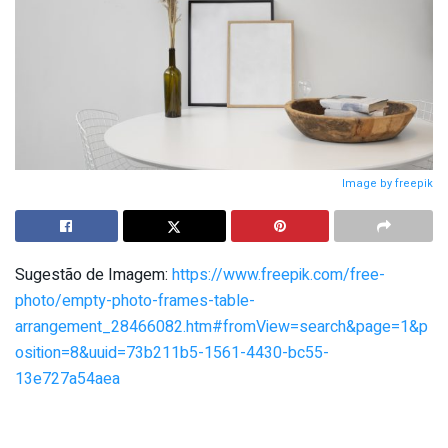
Image by freepik
Sugestão de Imagem:
https://www.freepik.com/free-
photo/empty-photo-frames-table-
arrangement_28466082.htm#fromView=search&page=1&p
osition=8&uuid=73b211b5-1561-4430-bc55-
13e727a54aea