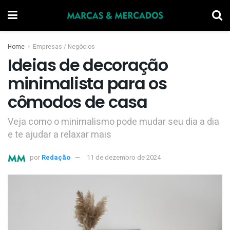
Home
Empresas / Negócios
Ideias de decoração
minimalista para os
cômodos de casa
Veja como o minimalismo pode mudar seu dia a dia
e te ajudar a relaxar mais
por
Redação
11 de dezembro de 2024