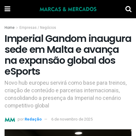
Home
Empresas / Negócios
Imperial Gandom inaugura
sede em Malta e avança
na expansão global dos
eSports
Novo hub europeu servirá como base para treinos,
criação de conteúdo e parcerias internacionais,
consolidando a presença da Imperial no cenário
competitivo global
por
Redação
6 de novembro de 2025