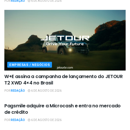
POR
REDAÇÃO
6 DE AGOSTO DE 2026
EMPRESAS / NEGÓCIOS
W+E assina a campanha de lançamento do JETOUR
T2 XWD 4×4 no Brasil
POR
REDAÇÃO
6 DE AGOSTO DE 2026
EMPRESAS / NEGÓCIOS
Pagsmile adquire a Microcash e entra no mercado
de crédito
POR
REDAÇÃO
6 DE AGOSTO DE 2026