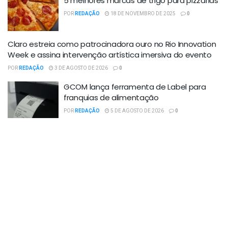
5 melhores marcas de trigo para pizzarias
POR
REDAÇÃO
18 DE NOVEMBRO DE 2025
0
Claro estreia como patrocinadora ouro no Rio Innovation
Week e assina intervenção artística imersiva do evento
POR
REDAÇÃO
3 DE AGOSTO DE 2026
0
GCOM lança ferramenta de Label para
franquias de alimentação
POR
REDAÇÃO
5 DE AGOSTO DE 2026
0