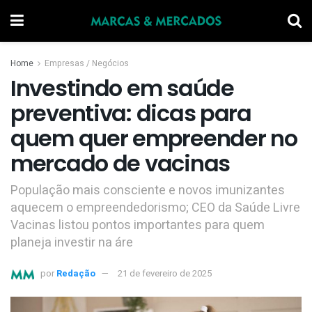
Home
Empresas / Negócios
Investindo em saúde
preventiva: dicas para
quem quer empreender no
mercado de vacinas
População mais consciente e novos imunizantes
aquecem o empreendedorismo; CEO da Saúde Livre
Vacinas listou pontos importantes para quem
planeja investir na áre
por
Redação
21 de fevereiro de 2025