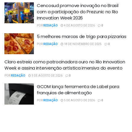
Cencosud promove inovação no Brasil
com a participação do Prezunic no Rio
Innovation Week 2026
POR
REDAÇÃO
4 DE AGOSTO DE 2026
0
5 melhores marcas de trigo para pizzarias
POR
REDAÇÃO
18 DE NOVEMBRO DE 2025
0
Claro estreia como patrocinadora ouro no Rio Innovation
Week e assina intervenção artística imersiva do evento
POR
REDAÇÃO
3 DE AGOSTO DE 2026
0
GCOM lança ferramenta de Label para
franquias de alimentação
POR
REDAÇÃO
5 DE AGOSTO DE 2026
0