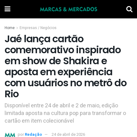
Home
Empresas / Negócios
Jaé lança cartão
comemorativo inspirado
em show de Shakira e
aposta em experiência
com usuários no metrô do
Rio
Disponível entre 24 de abril e 2 de maio, edição
limitada aposta na cultura pop para transformar o
cartão em item colecionável
por
Redação
24 de abril de 2026