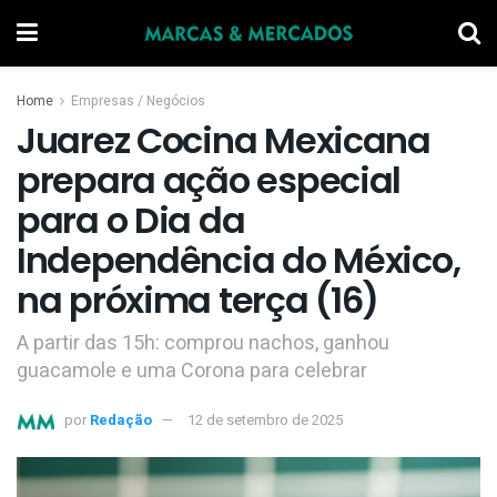
Home
Empresas / Negócios
Juarez Cocina Mexicana
prepara ação especial
para o Dia da
Independência do México,
na próxima terça (16)
A partir das 15h: comprou nachos, ganhou
guacamole e uma Corona para celebrar
por
Redação
12 de setembro de 2025