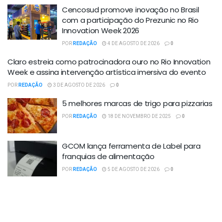
Cencosud promove inovação no Brasil
com a participação do Prezunic no Rio
Innovation Week 2026
POR
REDAÇÃO
4 DE AGOSTO DE 2026
0
Claro estreia como patrocinadora ouro no Rio Innovation
Week e assina intervenção artística imersiva do evento
POR
REDAÇÃO
3 DE AGOSTO DE 2026
0
5 melhores marcas de trigo para pizzarias
POR
REDAÇÃO
18 DE NOVEMBRO DE 2025
0
GCOM lança ferramenta de Label para
franquias de alimentação
POR
REDAÇÃO
5 DE AGOSTO DE 2026
0