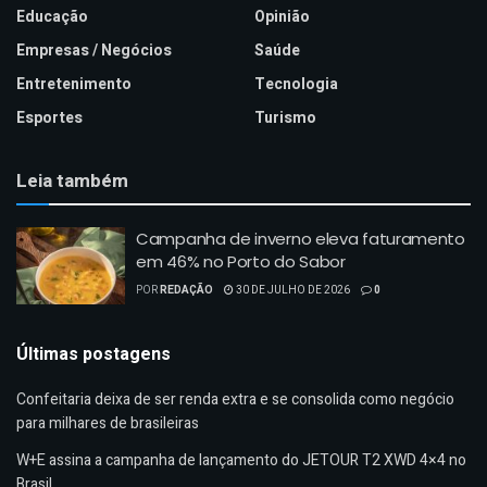
Educação
Opinião
Empresas / Negócios
Saúde
Entretenimento
Tecnologia
Esportes
Turismo
Leia também
Campanha de inverno eleva faturamento
em 46% no Porto do Sabor
POR
REDAÇÃO
30 DE JULHO DE 2026
0
Últimas postagens
Confeitaria deixa de ser renda extra e se consolida como negócio
para milhares de brasileiras
W+E assina a campanha de lançamento do JETOUR T2 XWD 4×4 no
Brasil