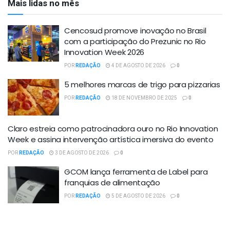
Mais lidas no mês
Cencosud promove inovação no Brasil
com a participação do Prezunic no Rio
Innovation Week 2026
POR
REDAÇÃO
4 DE AGOSTO DE 2026
0
5 melhores marcas de trigo para pizzarias
POR
REDAÇÃO
18 DE NOVEMBRO DE 2025
0
Claro estreia como patrocinadora ouro no Rio Innovation
Week e assina intervenção artística imersiva do evento
POR
REDAÇÃO
3 DE AGOSTO DE 2026
0
GCOM lança ferramenta de Label para
franquias de alimentação
POR
REDAÇÃO
5 DE AGOSTO DE 2026
0