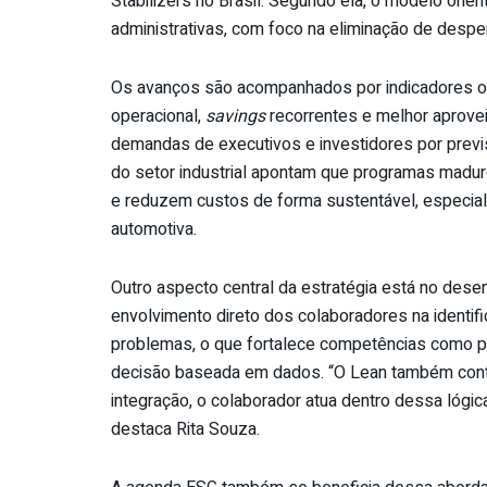
Stabilizers no Brasil. Segundo ela, o modelo orie
administrativas, com foco na eliminação de despe
Os avanços são acompanhados por indicadores obj
operacional,
savings
recorrentes e melhor aprove
demandas de executivos e investidores por previsi
do setor industrial apontam que programas madu
e reduzem custos de forma sustentável, especi
automotiva.
Outro aspecto central da estratégia está no dese
envolvimento direto dos colaboradores na identif
problemas, o que fortalece competências como pe
decisão baseada em dados. “O Lean também contr
integração, o colaborador atua dentro dessa lógic
destaca Rita Souza.