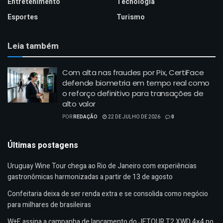
Entretenimento
Tecnologia
Esportes
Turismo
Leia também
Com alta nas fraudes por Pix, CertiFace
defende biometria em tempo real como
o reforço definitivo para transações de
alto valor
POR
REDAÇÃO
22 DE JULHO DE 2026
0
Últimas postagens
Uruguay Wine Tour chega ao Rio de Janeiro com experiências
gastronômicas harmonizadas a partir de 13 de agosto
Confeitaria deixa de ser renda extra e se consolida como negócio
para milhares de brasileiras
W+E assina a campanha de lançamento do JETOUR T2 XWD 4×4 no