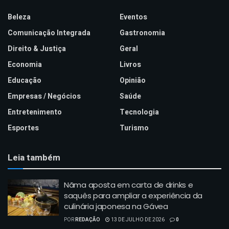
Beleza
Eventos
Comunicação Integrada
Gastronomia
Direito & Justiça
Geral
Economia
Livros
Educação
Opinião
Empresas / Negócios
Saúde
Entretenimento
Tecnologia
Esportes
Turismo
Leia também
Nãma aposta em carta de drinks e
saquês para ampliar a experiência da
culinária japonesa na Gávea
POR
REDAÇÃO
13 DE JULHO DE 2026
0