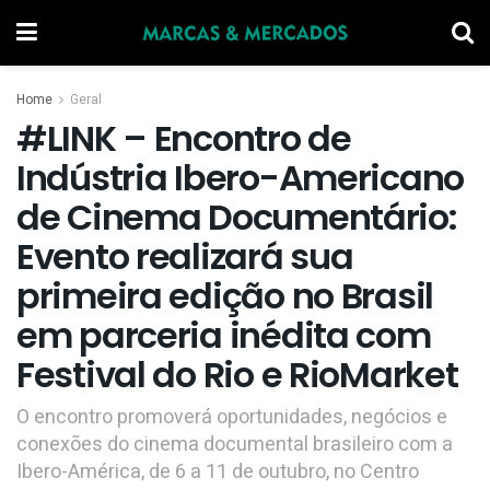
Home
Geral
#LINK – Encontro de
Indústria Ibero-Americano
de Cinema Documentário:
Evento realizará sua
primeira edição no Brasil
em parceria inédita com
Festival do Rio e RioMarket
O encontro promoverá oportunidades, negócios e
conexões do cinema documental brasileiro com a
Ibero-América, de 6 a 11 de outubro, no Centro