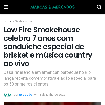
Home
Gastronomia
Low Fire Smokehouse
celebra 7 anos com
sanduíche especial de
brisket e música country
ao vivo
Casa referência em american barbecue no Rio
lança receita comemorativa e ação especial para
os 50 primeiros clientes
por
Redação
8 de junho de 2026