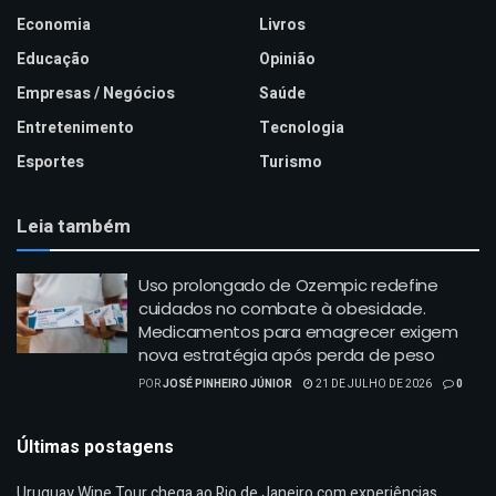
Economia
Livros
Educação
Opinião
Empresas / Negócios
Saúde
Entretenimento
Tecnologia
Esportes
Turismo
Leia também
Uso prolongado de Ozempic redefine
cuidados no combate à obesidade.
Medicamentos para emagrecer exigem
nova estratégia após perda de peso
POR
JOSÉ PINHEIRO JÚNIOR
21 DE JULHO DE 2026
0
Últimas postagens
Uruguay Wine Tour chega ao Rio de Janeiro com experiências