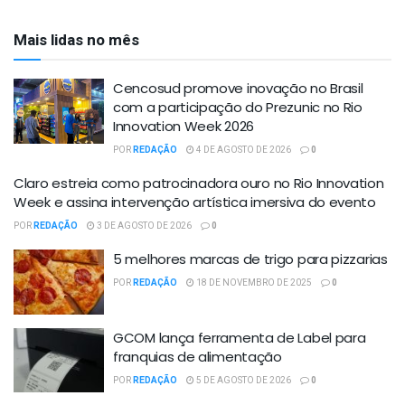
Mais lidas no mês
Cencosud promove inovação no Brasil
com a participação do Prezunic no Rio
Innovation Week 2026
POR
REDAÇÃO
4 DE AGOSTO DE 2026
0
Claro estreia como patrocinadora ouro no Rio Innovation
Week e assina intervenção artística imersiva do evento
POR
REDAÇÃO
3 DE AGOSTO DE 2026
0
5 melhores marcas de trigo para pizzarias
POR
REDAÇÃO
18 DE NOVEMBRO DE 2025
0
GCOM lança ferramenta de Label para
franquias de alimentação
POR
REDAÇÃO
5 DE AGOSTO DE 2026
0