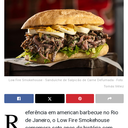
Low Fire Smokehouse - Sanduíche de Salpicão de Carne Defumada - Foto:
Tomás Vélez
R
eferência em american barbecue no Rio
de Janeiro, o Low Fire Smokehouse
comemora sete anos de história com