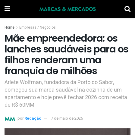
Home
Empresas / Negócios
Mãe empreendedora: os
lanches saudáveis para os
filhos renderam uma
franquia de milhões
Arlete Wolfman, fundadora da Porto do Sabor,
começou sua marca saudável na cozinha de um
apartamento e hoje prevê fechar 2026 com receita
de R$ 60MM
por
Redação
7 de maio de 2026