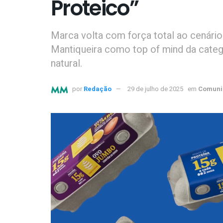
Proteico”
Marca volta com força total ao cenário 
Mantiqueira como top of mind da categ
natural.
por
Redação
29 de julho de 2025
em
Comuni