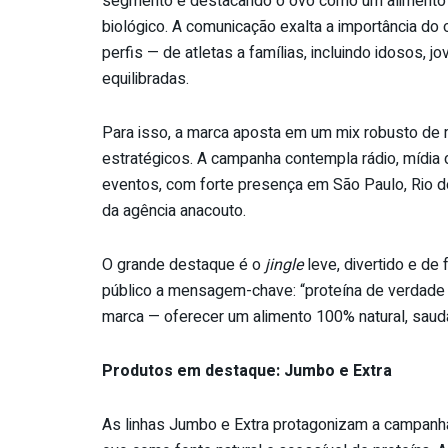
segmento e destacando o ovo como um alimento nat
biológico. A comunicação exalta a importância do 
perfis — de atletas a famílias, incluindo idosos,
equilibradas.
Para isso, a marca aposta em um mix robusto de m
estratégicos. A campanha contempla rádio, mídia di
eventos, com forte presença em São Paulo, Rio de J
da agência anacouto.
O grande destaque é o
jingle
leve, divertido e de
público a mensagem-chave: “proteína de verdade é
marca — oferecer um alimento 100% natural, saudáv
Produtos em destaque: Jumbo e Extra
As linhas Jumbo e Extra protagonizam a campanha