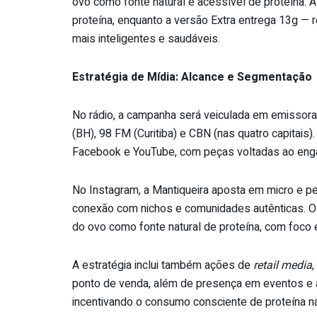
ovo como fonte natural e acessível de proteína.
proteína, enquanto a versão Extra entrega 13g — 
mais inteligentes e saudáveis.
Estratégia de Mídia: Alcance e Segmentação
No rádio, a campanha será veiculada em emissoras
(BH), 98 FM (Curitiba) e CBN (nas quatro capitais).
Facebook e YouTube, com peças voltadas ao enga
No Instagram, a Mantiqueira aposta em micro e p
conexão com nichos e comunidades autênticas. 
do ovo como fonte natural de proteína, com foco e
A estratégia inclui também ações de
retail media
ponto de venda, além de presença em eventos e a
incentivando o consumo consciente de proteína nat