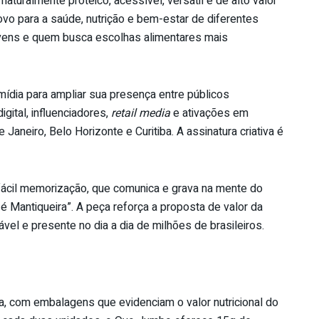
uralmente proteico, acessível, versátil e de alto valor
ovo para a saúde, nutrição e bem-estar de diferentes
 jovens e quem busca escolhas alimentares mais
ídia para ampliar sua presença entre públicos
gital, influenciadores,
retail media
e ativações em
aneiro, Belo Horizonte e Curitiba. A assinatura criativa é
 fácil memorização, que comunica e grava na mente do
 Mantiqueira”. A peça reforça a proposta de valor da
el e presente no dia a dia de milhões de brasileiros.
, com embalagens que evidenciam o valor nutricional do