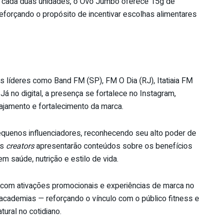
 A cada duas unidades, o Ovo Jumbo oferece 15g de
reforçando o propósito de incentivar escolhas alimentares
 líderes como Band FM (SP), FM O Dia (RJ), Itatiaia FM
 Já no digital, a presença se fortalece no Instagram,
jamento e fortalecimento da marca.
equenos influenciadores, reconhecendo seu alto poder de
Os
creators
apresentarão conteúdos sobre os benefícios
m saúde, nutrição e estilo de vida.
, com ativações promocionais e experiências de marca no
cademias — reforçando o vínculo com o público fitness e
ural no cotidiano.