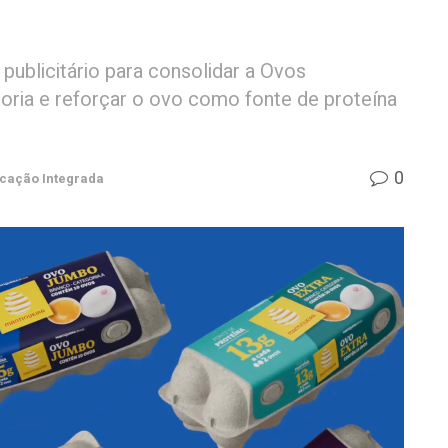
publicitário para consolidar a Ovos
oria e reforçar o ovo como fonte de proteína
0
cação Integrada