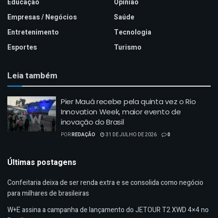
Educação
Opinião
Empresas / Negócios
Saúde
Entretenimento
Tecnologia
Esportes
Turismo
Leia também
Pier Mauá recebe pela quinta vez o Rio
Innovation Week, maior evento de
inovação do Brasil
POR
REDAÇÃO
31 DE JULHO DE 2026
0
Últimas postagens
Confeitaria deixa de ser renda extra e se consolida como negócio
para milhares de brasileiras
W+E assina a campanha de lançamento do JETOUR T2 XWD 4×4 no