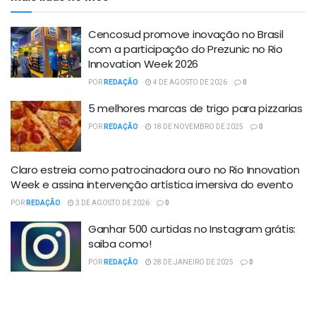
Cencosud promove inovação no Brasil
com a participação do Prezunic no Rio
Innovation Week 2026
POR
REDAÇÃO
4 DE AGOSTO DE 2026
0
5 melhores marcas de trigo para pizzarias
POR
REDAÇÃO
18 DE NOVEMBRO DE 2025
0
Claro estreia como patrocinadora ouro no Rio Innovation
Week e assina intervenção artística imersiva do evento
POR
REDAÇÃO
3 DE AGOSTO DE 2026
0
Ganhar 500 curtidas no Instagram grátis:
saiba como!
POR
REDAÇÃO
28 DE JANEIRO DE 2025
0