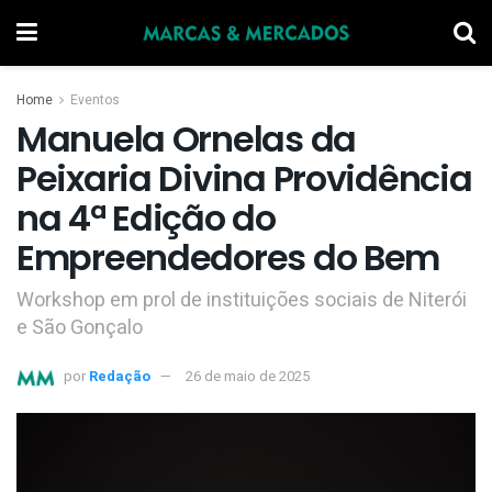
Home
Eventos
Manuela Ornelas da
Peixaria Divina Providência
na 4ª Edição do
Empreendedores do Bem
Workshop em prol de instituições sociais de Niterói
e São Gonçalo
por
Redação
26 de maio de 2025