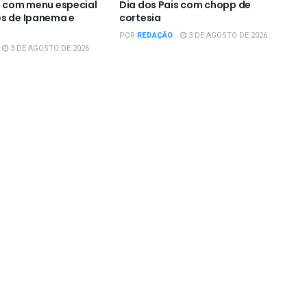
s com menu especial
Dia dos Pais com chopp de
s de Ipanema e
cortesia
POR
REDAÇÃO
3 DE AGOSTO DE 2026
3 DE AGOSTO DE 2026