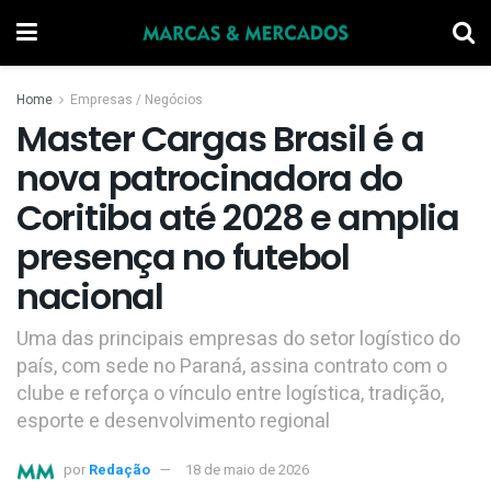
Home
Empresas / Negócios
Master Cargas Brasil é a
nova patrocinadora do
Coritiba até 2028 e amplia
presença no futebol
nacional
Uma das principais empresas do setor logístico do
país, com sede no Paraná, assina contrato com o
clube e reforça o vínculo entre logística, tradição,
esporte e desenvolvimento regional
por
Redação
18 de maio de 2026