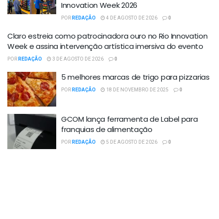
Innovation Week 2026
POR
REDAÇÃO
4 DE AGOSTO DE 2026
0
Claro estreia como patrocinadora ouro no Rio Innovation
Week e assina intervenção artística imersiva do evento
POR
REDAÇÃO
3 DE AGOSTO DE 2026
0
5 melhores marcas de trigo para pizzarias
POR
REDAÇÃO
18 DE NOVEMBRO DE 2025
0
GCOM lança ferramenta de Label para
franquias de alimentação
POR
REDAÇÃO
5 DE AGOSTO DE 2026
0