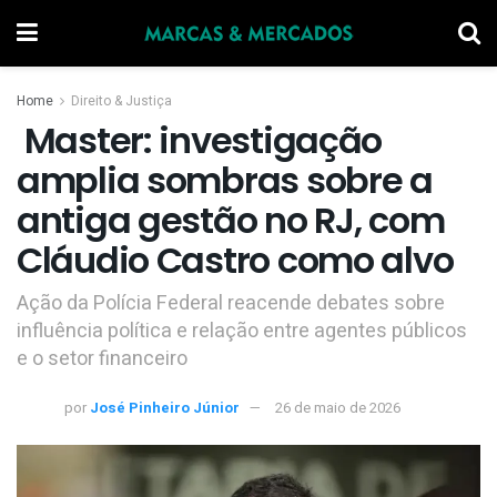
Home
Direito & Justiça
Master: investigação
amplia sombras sobre a
antiga gestão no RJ, com
Cláudio Castro como alvo
Ação da Polícia Federal reacende debates sobre
influência política e relação entre agentes públicos
e o setor financeiro
por
José Pinheiro Júnior
26 de maio de 2026