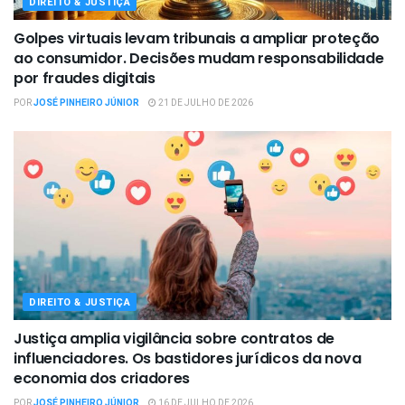
DIREITO & JUSTIÇA
Golpes virtuais levam tribunais a ampliar proteção
ao consumidor. Decisões mudam responsabilidade
por fraudes digitais
POR
JOSÉ PINHEIRO JÚNIOR
21 DE JULHO DE 2026
DIREITO & JUSTIÇA
Justiça amplia vigilância sobre contratos de
influenciadores. Os bastidores jurídicos da nova
economia dos criadores
POR
JOSÉ PINHEIRO JÚNIOR
16 DE JULHO DE 2026