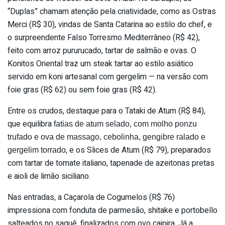
“Duplas” chamam atenção pela criatividade, como as Ostras
Merci (R$ 30), vindas de Santa Catarina ao estilo do chef, e
o surpreendente Falso Torresmo Mediterrâneo (R$ 42),
feito com arroz pururucado, tartar de salmão e ovas. O
Konitos Oriental traz um steak tartar ao estilo asiático
servido em koni artesanal com gergelim — na versão com
foie gras (R$ 62) ou sem foie gras (R$ 42).
Entre os crudos, destaque para o Tataki de Atum (R$ 84),
que equilibra
fatias de atum selado, com molho ponzu
trufado e ova de massago, cebolinha, gengibre ralado e
, e os Slices de Atum (R$ 79), preparados
gergelim torrado
com tartar de tomate italiano, tapenade de azeitonas pretas
e aioli de limão siciliano.
Nas entradas, a Caçarola de Cogumelos (R$ 76)
impressiona com fonduta de parmesão, shitake e portobello
salteados no saquê, finalizados com ovo caipira. Já a