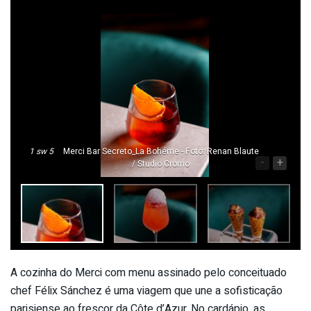
1
sw 5
Merci Bar Secreto_La Bohéme - Foto: Renan Blaute
-
+
/ Studio Cromo
A cozinha do Merci com menu assinado pelo conceituado
chef Félix Sánchez é uma viagem que une a sofisticação
parisiense ao frescor da Côte d’Azur. No cardápio, as