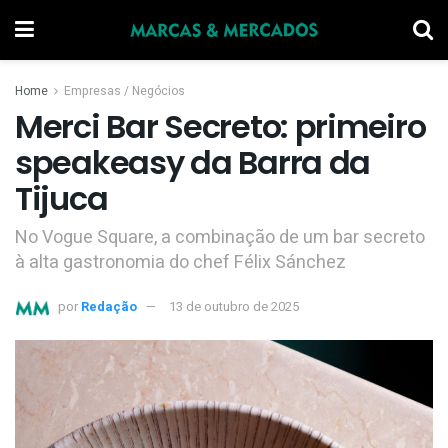
Home
Empresas / Negócios
Merci Bar Secreto: primeiro
speakeasy da Barra da
Tijuca
No Vogue Square, a combinação de um bar secreto
à alta gastronomia do chef Félix Sánchez
por
Redação
13 de outubro de 2025