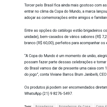
Torcer pelo Brasil fica ainda mais gostoso com as
entrar no clima da Copa do Mundo, a marca lanço
adoçar as comemorações entre amigos e familiare
Entre as opções do catálogo estão brigadeiros co
unidade), bem-casados de vários sabores (R$ 7,2
branco (R$ 60,00), perfeitos para acompanhar os e
“A Copa do Mundo é um momento de união, alegri
possam fazer parte dessas celebrações e tornar c
do Brasil vamos dar de presente uma caixa com 12
do jogo”, conta Viviane Barros Brum Janibelli, CEO
Os produtos já podem ser encomendados diretamen
WhatsApp (21) 9 8276-5497.
Tags:
Brigadeiros
Brigadeiros da Copa
Copa 