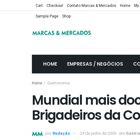
Cart
Checkout
Contato Marcas & Mercados
Home
My
Sample Page
Shop
HOME
EMPRESAS / NEGÓCIOS
CO
Home
Gastronomia
Mundial mais do
Brigadeiros da C
por
Redação
24 de junho de 2026
em
Gastro