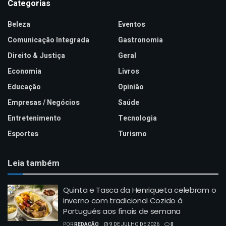
Categorias
Beleza
Eventos
Comunicação Integrada
Gastronomia
Direito & Justiça
Geral
Economia
Livros
Educação
Opinião
Empresas / Negócios
Saúde
Entretenimento
Tecnologia
Esportes
Turismo
Leia também
Quinta e Tasca da Henriqueta celebram o
inverno com tradicional Cozido à
Português aos finais de semana
POR
REDAÇÃO
9 DE JULHO DE 2026
0