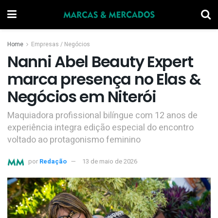
Home
Empresas / Negócios
Nanni Abel Beauty Expert
marca presença no Elas &
Negócios em Niterói
Maquiadora profissional bilíngue com 12 anos de
experiência integra edição especial do encontro
voltado ao protagonismo feminino
por
Redação
13 de maio de 2026