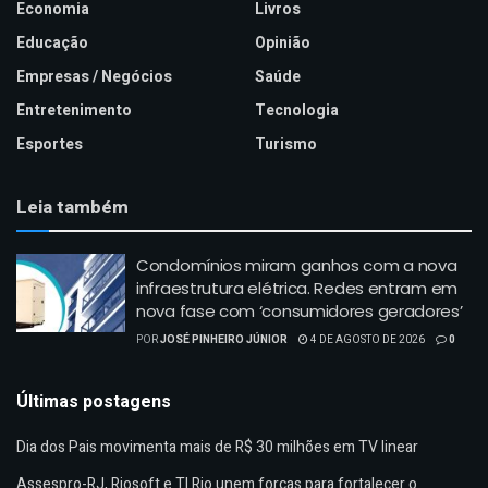
Economia
Livros
Educação
Opinião
Empresas / Negócios
Saúde
Entretenimento
Tecnologia
Esportes
Turismo
Leia também
Condomínios miram ganhos com a nova
infraestrutura elétrica. Redes entram em
nova fase com ‘consumidores geradores’
POR
JOSÉ PINHEIRO JÚNIOR
4 DE AGOSTO DE 2026
0
Últimas postagens
Dia dos Pais movimenta mais de R$ 30 milhões em TV linear
Assespro-RJ, Riosoft e TI Rio unem forças para fortalecer o