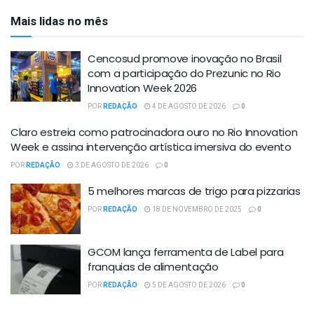
Mais lidas no mês
Cencosud promove inovação no Brasil
com a participação do Prezunic no Rio
Innovation Week 2026
POR
REDAÇÃO
4 DE AGOSTO DE 2026
0
Claro estreia como patrocinadora ouro no Rio Innovation
Week e assina intervenção artística imersiva do evento
POR
REDAÇÃO
3 DE AGOSTO DE 2026
0
5 melhores marcas de trigo para pizzarias
POR
REDAÇÃO
18 DE NOVEMBRO DE 2025
0
GCOM lança ferramenta de Label para
franquias de alimentação
POR
REDAÇÃO
5 DE AGOSTO DE 2026
0