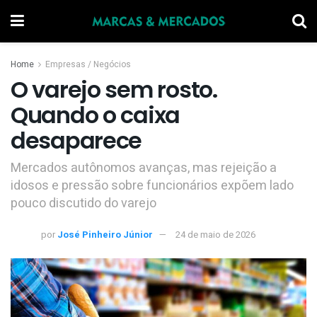
Home
Empresas / Negócios
O varejo sem rosto.
Quando o caixa
desaparece
Mercados autônomos avanças, mas rejeição a
idosos e pressão sobre funcionários expõem lado
pouco discutido do varejo
por
José Pinheiro Júnior
24 de maio de 2026