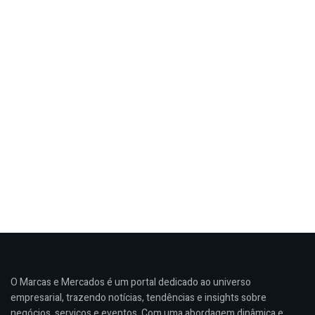
O Marcas e Mercados é um portal dedicado ao universo
empresarial, trazendo notícias, tendências e insights sobre
negócios, serviços e eventos. Com uma abordagem dinâmica e