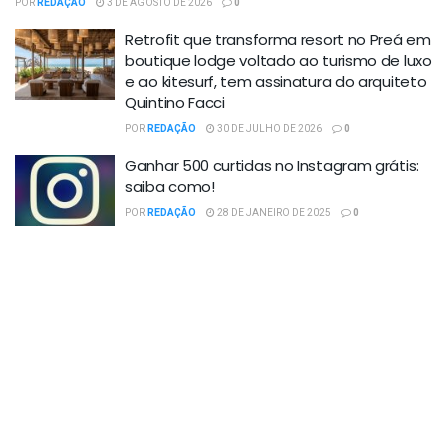
POR
REDAÇÃO
3 DE AGOSTO DE 2026
0
Retrofit que transforma resort no Preá em
boutique lodge voltado ao turismo de luxo
e ao kitesurf, tem assinatura do arquiteto
Quintino Facci
POR
REDAÇÃO
30 DE JULHO DE 2026
0
Ganhar 500 curtidas no Instagram grátis:
saiba como!
POR
REDAÇÃO
28 DE JANEIRO DE 2025
0