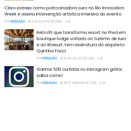
Claro estreia como patrocinadora ouro no Rio Innovation
Week e assina intervenção artística imersiva do evento
POR
REDAÇÃO
3 DE AGOSTO DE 2026
0
Retrofit que transforma resort no Preá em
boutique lodge voltado ao turismo de luxo
e ao kitesurf, tem assinatura do arquiteto
Quintino Facci
POR
REDAÇÃO
30 DE JULHO DE 2026
0
Ganhar 500 curtidas no Instagram grátis:
saiba como!
POR
REDAÇÃO
28 DE JANEIRO DE 2025
0