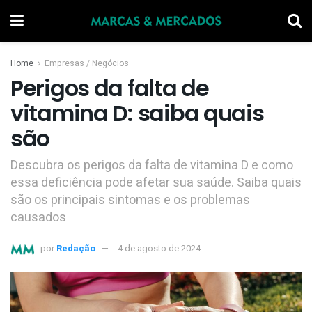
Home
Empresas / Negócios
Perigos da falta de
vitamina D: saiba quais
são
Descubra os perigos da falta de vitamina D e como
essa deficiência pode afetar sua saúde. Saiba quais
são os principais sintomas e os problemas
causados
por
Redação
4 de agosto de 2024