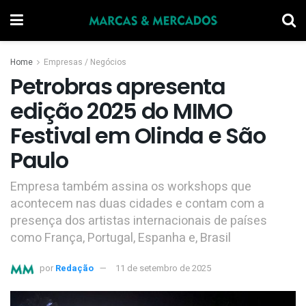
Home
Empresas / Negócios
Petrobras apresenta
edição 2025 do MIMO
Festival em Olinda e São
Paulo
Empresa também assina os workshops que
acontecem nas duas cidades e contam com a
presença dos artistas internacionais de países
como França, Portugal, Espanha e, Brasil
por
Redação
11 de setembro de 2025