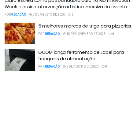
Claro estreia como patrocinadora ouro no Rio Innovation
Week e assina intervenção artística imersiva do evento
POR
REDAÇÃO
3 DE AGOSTO DE 2026
0
5 melhores marcas de trigo para pizzarias
POR
REDAÇÃO
18 DE NOVEMBRO DE 2025
0
GCOM lança ferramenta de Label para
franquias de alimentação
POR
REDAÇÃO
5 DE AGOSTO DE 2026
0