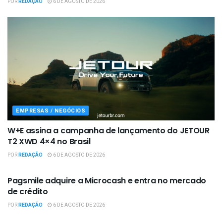
POR
REDAÇÃO
6 DE AGOSTO DE 2026
EMPRESAS / NEGÓCIOS
W+E assina a campanha de lançamento do JETOUR
T2 XWD 4×4 no Brasil
POR
REDAÇÃO
6 DE AGOSTO DE 2026
EMPRESAS / NEGÓCIOS
Pagsmile adquire a Microcash e entra no mercado
de crédito
POR
REDAÇÃO
6 DE AGOSTO DE 2026