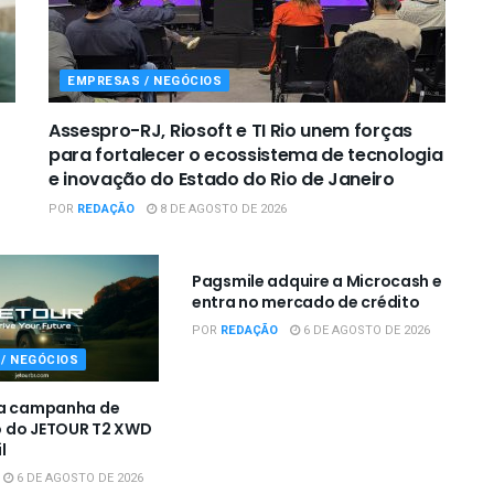
EMPRESAS / NEGÓCIOS
Assespro-RJ, Riosoft e TI Rio unem forças
para fortalecer o ecossistema de tecnologia
e inovação do Estado do Rio de Janeiro
POR
REDAÇÃO
8 DE AGOSTO DE 2026
EMPRESAS / NEGÓCIOS
Pagsmile adquire a Microcash e
entra no mercado de crédito
POR
REDAÇÃO
6 DE AGOSTO DE 2026
/ NEGÓCIOS
 a campanha de
 do JETOUR T2 XWD
l
6 DE AGOSTO DE 2026