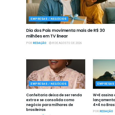
EMPRESAS / NEGÓCIOS
Dia dos Pais movimenta mais de R$ 30
milhões em TV linear
POR
REDAÇÃO
8 DE AGOSTO DE 2026
EMPRESAS / NEGÓCIOS
EMPRESAS 
Confeitaria deixa de ser renda
W+E assina
extra e se consolida como
lançamento
negócio para milhares de
4×4 no Brasi
brasileiras
POR
REDAÇÃO