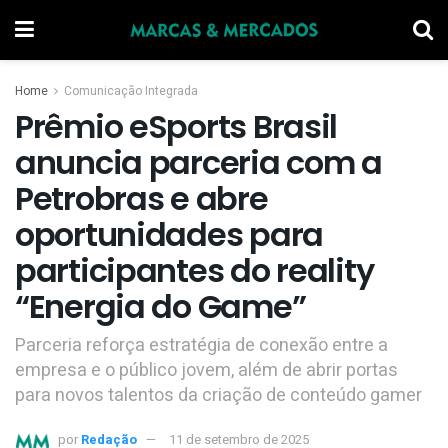
Home
Comunicação Integrada
Prêmio eSports Brasil
anuncia parceria com a
Petrobras e abre
oportunidades para
participantes do reality
“Energia do Game”
Parceria reforça estratégia de conexão entre a
empresa e o público jovem, além de abrir portas
para novos talentos da criação de conteúdo gamer
por
Redação
11 de setembro de 2025