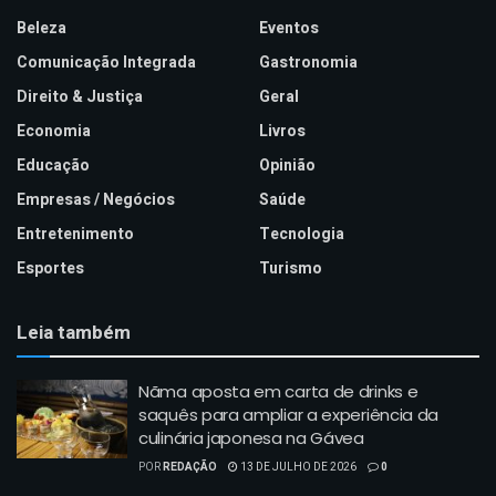
Beleza
Eventos
Comunicação Integrada
Gastronomia
Direito & Justiça
Geral
Economia
Livros
Educação
Opinião
Empresas / Negócios
Saúde
Entretenimento
Tecnologia
Esportes
Turismo
Leia também
Nãma aposta em carta de drinks e
saquês para ampliar a experiência da
culinária japonesa na Gávea
POR
REDAÇÃO
13 DE JULHO DE 2026
0