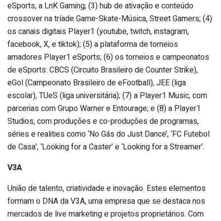
eSports, a LnK Gaming; (3) hub de ativação e conteúdo
crossover na tríade Game-Skate-Música, Street Gamers; (4)
os canais digitais Player1 (youtube, twitch, instagram,
facebook, X, e tiktok); (5) a plataforma de torneios
amadores Player1 eSports; (6) os torneios e campeonatos
de eSports: CBCS (Circuito Brasileiro de Counter Strike),
eGol (Campeonato Brasileiro de eFootball), JEE (liga
escolar), TUeS (liga universitária); (7) a Player1 Music, com
parcerias com Grupo Warner e Entourage; e (8) a Player1
Studios, com produções e co-produções de programas,
séries e realities como ‘No Gás do Just Dance’, ‘FC Futebol
de Casa’, ‘Looking for a Caster’ e ‘Looking for a Streamer’.
V3A
União de talento, criatividade e inovação. Estes elementos
formam o DNA da V3A, uma empresa que se destaca nos
mercados de live marketing e projetos proprietários. Com