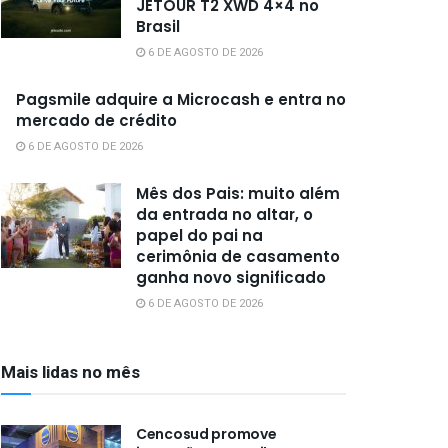
JETOUR T2 XWD 4×4 no
Brasil
6 DE AGOSTO DE 2026
Pagsmile adquire a Microcash e entra no
mercado de crédito
6 DE AGOSTO DE 2026
Mês dos Pais: muito além
da entrada no altar, o
papel do pai na
cerimônia de casamento
ganha novo significado
6 DE AGOSTO DE 2026
Mais lidas no mês
Cencosud promove