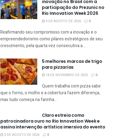
inovação no Brasil com a
participação do Prezunic no
Rio Innovation Week 2026
4 DE AGOSTO DE 2026
0
Reafirmando seu compromisso com a inovação e o
empreendedorismo como pilares estratégicos de seu
crescimento, pela quarta vez consecutiva a...
5 melhores marcas de trigo
para pizzarias
18 DE NOVEMBRO DE 2025
0
Quem trabalha com pizza sabe
que o forno, o molho e a cobertura fazem diferença,
mas tudo começa na farinha...
Claro estreia como
patrocinadora ouro no Rio Innovation Week e
assina intervenção artística imersiva do evento
3 DE AGOSTO DE 2026
0