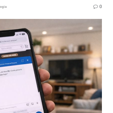
0
ogia