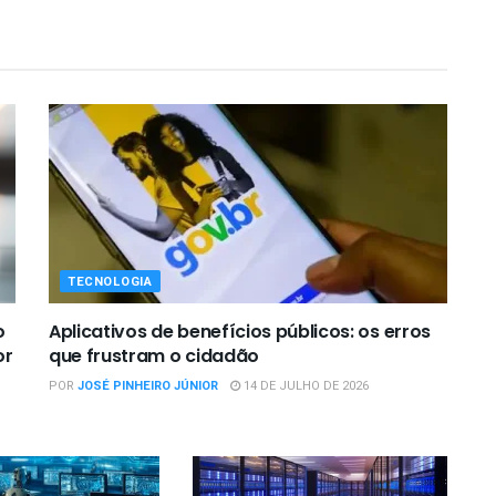
TECNOLOGIA
o
Aplicativos de benefícios públicos: os erros
or
que frustram o cidadão
POR
JOSÉ PINHEIRO JÚNIOR
14 DE JULHO DE 2026