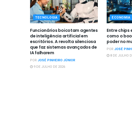
TECNOLOGIA
ECONOMIA
Funcionários boicotam agentes
Entre chips 
de inteligência artificial em
como o boom
escritórios. A revolta silenciosa
poder no m
que faz sistemas avançados de
POR
JOSÉ PINH
IA falharem
8 DE JULHO D
POR
JOSÉ PINHEIRO JÚNIOR
9 DE JULHO DE 2026