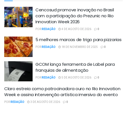
Cencosud promove inovação no Brasil
com a participação do Prezunic no Rio
Innovation Week 2026
POR
REDAÇÃO
4 DE AGOSTO DE 2026
0
5 melhores marcas de trigo para pizzarias
POR
REDAÇÃO
18 DE NOVEMBRO DE 2025
0
GCOM lança ferramenta de Label para
franquias de alimentação
POR
REDAÇÃO
5 DE AGOSTO DE 2026
0
Claro estreia como patrocinadora ouro no Rio Innovation
Week e assina intervenção artística imersiva do evento
POR
REDAÇÃO
3 DE AGOSTO DE 2026
0