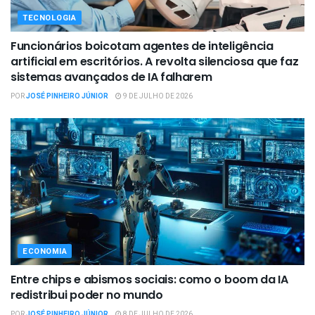
TECNOLOGIA
Funcionários boicotam agentes de inteligência
artificial em escritórios. A revolta silenciosa que faz
sistemas avançados de IA falharem
POR
JOSÉ PINHEIRO JÚNIOR
9 DE JULHO DE 2026
ECONOMIA
Entre chips e abismos sociais: como o boom da IA
redistribui poder no mundo
POR
JOSÉ PINHEIRO JÚNIOR
8 DE JULHO DE 2026