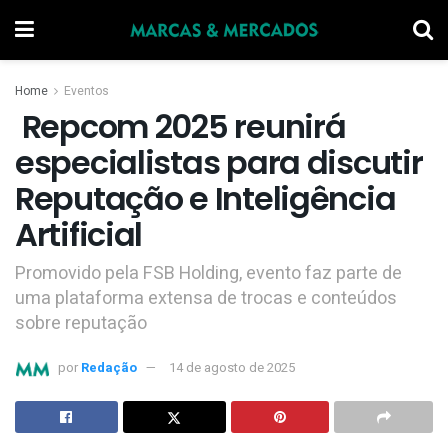
Home
Eventos
Repcom 2025 reunirá
especialistas para discutir
Reputação e Inteligência
Artificial
Promovido pela FSB Holding, evento faz parte de
uma plataforma extensa de trocas e conteúdos
sobre reputação
por
Redação
14 de agosto de 2025