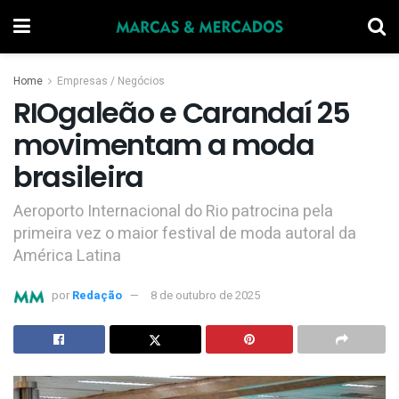
Home
Empresas / Negócios
RIOgaleão e Carandaí 25
movimentam a moda
brasileira
Aeroporto Internacional do Rio patrocina pela
primeira vez o maior festival de moda autoral da
América Latina
por
Redação
8 de outubro de 2025