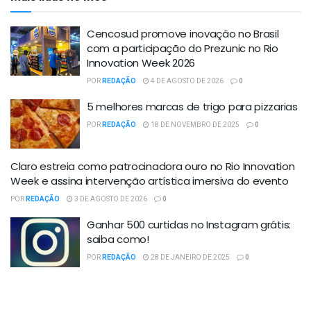
Cencosud promove inovação no Brasil
com a participação do Prezunic no Rio
Innovation Week 2026
POR
REDAÇÃO
4 DE AGOSTO DE 2026
0
5 melhores marcas de trigo para pizzarias
POR
REDAÇÃO
18 DE NOVEMBRO DE 2025
0
Claro estreia como patrocinadora ouro no Rio Innovation
Week e assina intervenção artística imersiva do evento
POR
REDAÇÃO
3 DE AGOSTO DE 2026
0
Ganhar 500 curtidas no Instagram grátis:
saiba como!
POR
REDAÇÃO
28 DE JANEIRO DE 2025
0