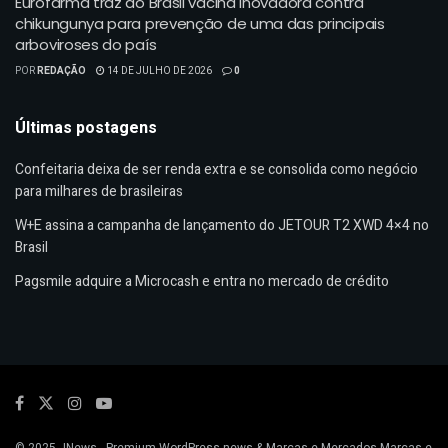
Eurofarma traz ao Brasil vacina inovadora contra
chikungunya para prevenção de uma das principais
arboviroses do país
POR
REDAÇÃO
14 DE JULHO DE 2026
0
Últimas postagens
Confeitaria deixa de ser renda extra e se consolida como negócio
para milhares de brasileiras
W+E assina a campanha de lançamento do JETOUR T2 XWD 4×4 no
Brasil
Pagsmile adquire a Microcash e entra no mercado de crédito
© 2025
JNews
- Premium WordPress news & Marcas e Mercados
Marcas e