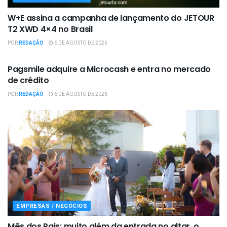
W+E assina a campanha de lançamento do JETOUR
T2 XWD 4×4 no Brasil
POR
REDAÇÃO
6 DE AGOSTO DE 2026
EMPRESAS / NEGÓCIOS
Pagsmile adquire a Microcash e entra no mercado
de crédito
POR
REDAÇÃO
6 DE AGOSTO DE 2026
EMPRESAS / NEGÓCIOS
Mês dos Pais: muito além da entrada no altar, o