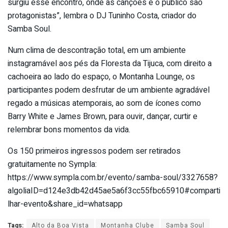
surgiu esse encontro, onde as canções e o público são
protagonistas”, lembra o DJ Tuninho Costa, criador do
Samba Soul.
Num clima de descontração total, em um ambiente
instagramável aos pés da Floresta da Tijuca, com direito a
cachoeira ao lado do espaço, o Montanha Lounge, os
participantes podem desfrutar de um ambiente agradável
regado a músicas atemporais, ao som de ícones como
Barry White e James Brown, para ouvir, dançar, curtir e
relembrar bons momentos da vida.
Os 150 primeiros ingressos podem ser retirados
gratuitamente no Sympla:
https://www.sympla.com.br/evento/samba-soul/3327658?
algoliaID=d124e3db42d45ae5a6f3cc55fbc65910#comparti
lhar-evento&share_id=whatsapp
Tags:
Alto da Boa Vista
Montanha Clube
Samba Soul