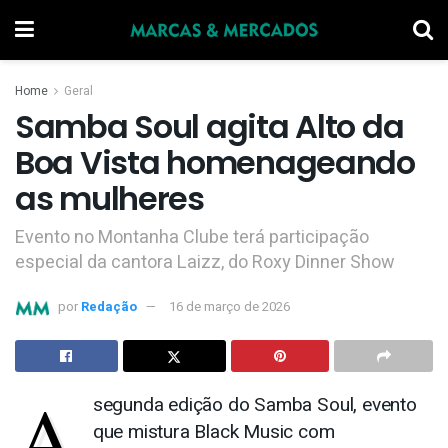
Home
Geral
Samba Soul agita Alto da
Boa Vista homenageando
as mulheres
Evento no Montanha Clube terá participação
especial da cantora Laizz, do Roxy Dinner Show
por
Redação
16 de março de 2026
A
segunda edição do Samba Soul, evento
que mistura Black Music com