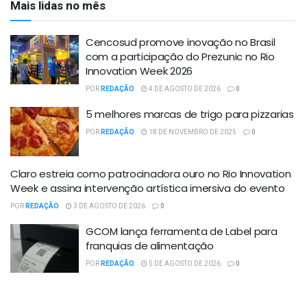
Mais lidas no mês
Cencosud promove inovação no Brasil
com a participação do Prezunic no Rio
Innovation Week 2026
POR
REDAÇÃO
4 DE AGOSTO DE 2026
0
5 melhores marcas de trigo para pizzarias
POR
REDAÇÃO
18 DE NOVEMBRO DE 2025
0
Claro estreia como patrocinadora ouro no Rio Innovation
Week e assina intervenção artística imersiva do evento
POR
REDAÇÃO
3 DE AGOSTO DE 2026
0
GCOM lança ferramenta de Label para
franquias de alimentação
POR
REDAÇÃO
5 DE AGOSTO DE 2026
0