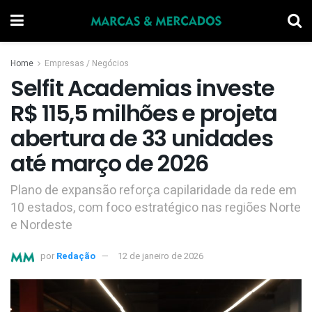
Home
Empresas / Negócios
Selfit Academias investe
R$ 115,5 milhões e projeta
abertura de 33 unidades
até março de 2026
Plano de expansão reforça capilaridade da rede em
10 estados, com foco estratégico nas regiões Norte
e Nordeste
por
Redação
12 de janeiro de 2026