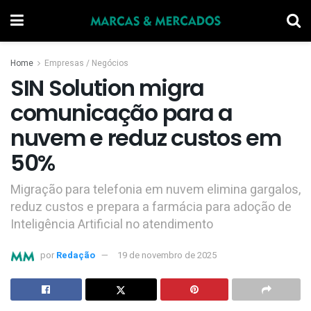
Home
Empresas / Negócios
SIN Solution migra
comunicação para a
nuvem e reduz custos em
50%
Migração para telefonia em nuvem elimina gargalos,
reduz custos e prepara a farmácia para adoção de
Inteligência Artificial no atendimento
por
Redação
19 de novembro de 2025