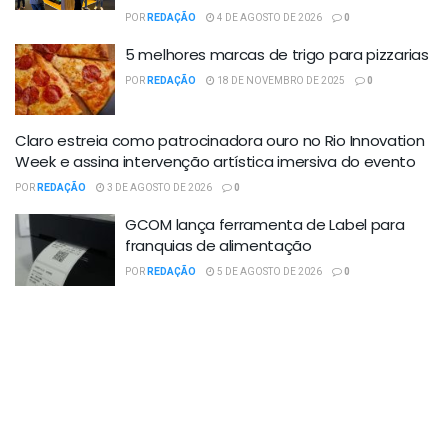
POR
REDAÇÃO
4 DE AGOSTO DE 2026
0
5 melhores marcas de trigo para pizzarias
POR
REDAÇÃO
18 DE NOVEMBRO DE 2025
0
Claro estreia como patrocinadora ouro no Rio Innovation
Week e assina intervenção artística imersiva do evento
POR
REDAÇÃO
3 DE AGOSTO DE 2026
0
GCOM lança ferramenta de Label para
franquias de alimentação
POR
REDAÇÃO
5 DE AGOSTO DE 2026
0