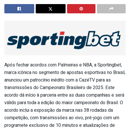
Após fechar acordos com Palmeiras e NBA, a Sportingbet,
marca icônica no segmento de apostas esportivas no Brasil,
anunciou um patrocínio inédito com a CazéTV para as
transmissões do Campeonato Brasileiro de 2025. Este
acordo dá início à parceria entre as duas companhias e será
válido para toda a edição do maior campeonato do Brasil. O
acordo inclui a exposição da marca nas 38 rodadas da
competição, com transmissões ao vivo, pré-jogo com um
programete exclusivo de 10 minutos e atualizações de