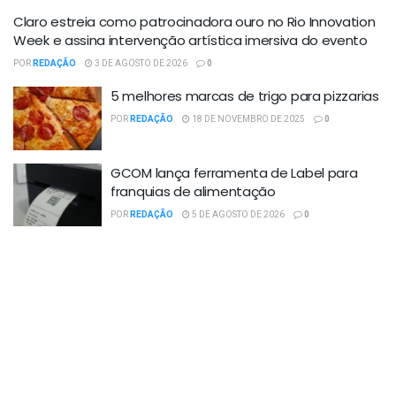
Claro estreia como patrocinadora ouro no Rio Innovation
Week e assina intervenção artística imersiva do evento
POR
REDAÇÃO
3 DE AGOSTO DE 2026
0
5 melhores marcas de trigo para pizzarias
POR
REDAÇÃO
18 DE NOVEMBRO DE 2025
0
GCOM lança ferramenta de Label para
franquias de alimentação
POR
REDAÇÃO
5 DE AGOSTO DE 2026
0