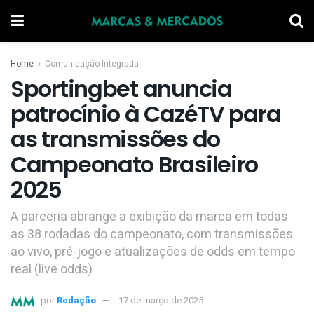
Home
Comunicação Integrada
Sportingbet anuncia
patrocínio à CazéTV para
as transmissões do
Campeonato Brasileiro
2025
A parceria abrange a exibição da marca em todas
as 38 rodadas do campeonato, com transmissões
ao vivo, pré-jogo e atualizações de odds em tempo
real (live odds)
por
Redação
17 de março de 2025