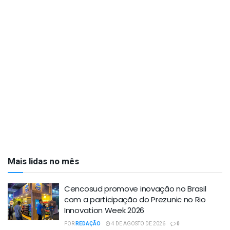
Mais lidas no mês
Cencosud promove inovação no Brasil
com a participação do Prezunic no Rio
Innovation Week 2026
POR
REDAÇÃO
4 DE AGOSTO DE 2026
0