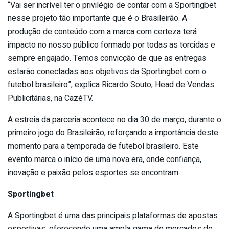
“Vai ser incrível ter o privilégio de contar com a Sportingbet
nesse projeto tão importante que é o Brasileirão. A
produção de conteúdo com a marca com certeza terá
impacto no nosso público formado por todas as torcidas e
sempre engajado. Temos convicção de que as entregas
estarão conectadas aos objetivos da Sportingbet com o
futebol brasileiro”, explica Ricardo Souto, Head de Vendas
Publicitárias, na CazéTV.
A estreia da parceria acontece no dia 30 de março, durante o
primeiro jogo do Brasileirão, reforçando a importância deste
momento para a temporada de futebol brasileiro. Este
evento marca o início de uma nova era, onde confiança,
inovação e paixão pelos esportes se encontram.
Sportingbet
A Sportingbet é uma das principais plataformas de apostas
esportivas, oferecendo uma ampla gama de mercados de