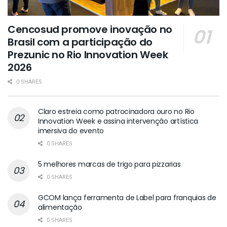
Cencosud promove inovação no
Brasil com a participação do
Prezunic no Rio Innovation Week
2026
0 SHARES
Claro estreia como patrocinadora ouro no Rio
Innovation Week e assina intervenção artística
imersiva do evento
0 SHARES
5 melhores marcas de trigo para pizzarias
0 SHARES
GCOM lança ferramenta de Label para franquias de
alimentação
0 SHARES