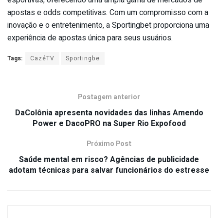
apostas e odds competitivas. Com um compromisso com a
inovação e o entretenimento, a Sportingbet proporciona uma
experiência de apostas única para seus usuários.
Tags:
CazéTV
Sportingbe
Postagem anterior
DaColônia apresenta novidades das linhas Amendo
Power e DacoPRO na Super Rio Expofood
Próximo Post
Saúde mental em risco? Agências de publicidade
adotam técnicas para salvar funcionários do estresse