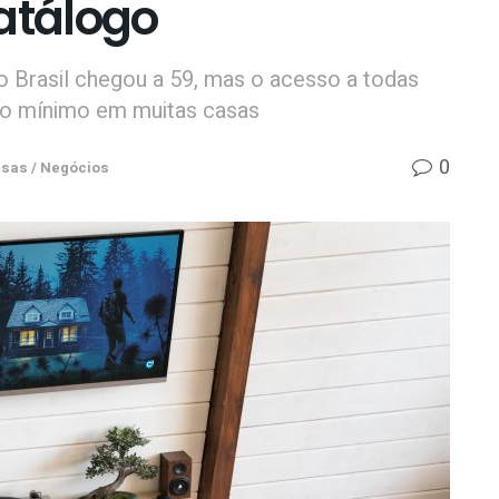
atálogo
o Brasil chegou a 59, mas o acesso a todas
rio mínimo em muitas casas
0
sas / Negócios