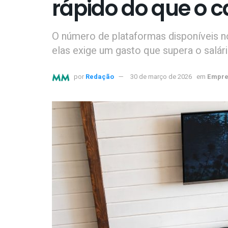
rápido do que o c
O número de plataformas disponíveis n
elas exige um gasto que supera o salá
por
Redação
30 de março de 2026
em
Empre