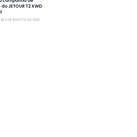
 a campanha de
 do JETOUR T2 XWD
l
6 DE AGOSTO DE 2026