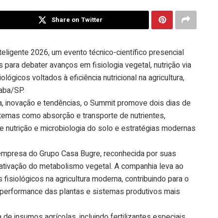
Share on Twitter
teligente 2026, um evento técnico-científico presencial
s para debater avanços em fisiologia vegetal, nutrição via
ológicos voltados à eficiência nutricional na agricultura,
aba/SP.
, inovação e tendências, o Summit promove dois dias de
temas como absorção e transporte de nutrientes,
tre nutrição e microbiologia do solo e estratégias modernas
, empresa do Grupo Casa Bugre, reconhecida por suas
 ativação do metabolismo vegetal. A companhia leva ao
fisiológicos na agricultura moderna, contribuindo para o
r performance das plantas e sistemas produtivos mais
 de insumos agrícolas, incluindo fertilizantes especiais,