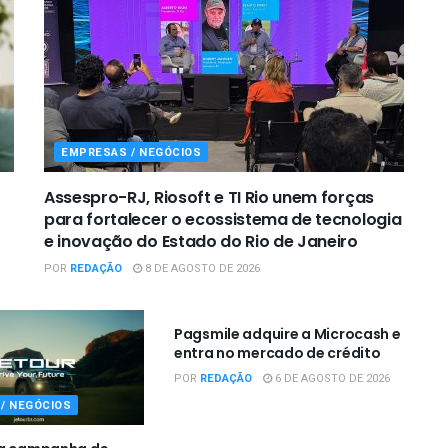
EMPRESAS / NEGÓCIOS
Assespro-RJ, Riosoft e TI Rio unem forças
para fortalecer o ecossistema de tecnologia
e inovação do Estado do Rio de Janeiro
POR
REDAÇÃO
8 DE AGOSTO DE 2026
EMPRESAS / NEGÓCIOS
Pagsmile adquire a Microcash e
entra no mercado de crédito
POR
REDAÇÃO
6 DE AGOSTO DE 2026
/ NEGÓCIOS