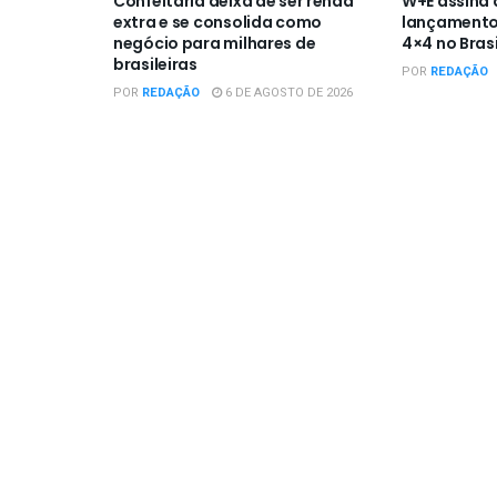
Confeitaria deixa de ser renda
W+E assina
extra e se consolida como
lançamento
negócio para milhares de
4×4 no Brasi
brasileiras
POR
REDAÇÃO
POR
REDAÇÃO
6 DE AGOSTO DE 2026