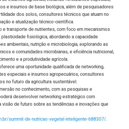
ratos e insumos de base biológica, além de pesquisadores
rtilidade dos solos, consultores técnicos que atuam no
ção e atualização técnico-científica.
o e transporte de nutrientes, com foco em mecanismos
 plasticidade fisiológica, abordando a capacidade
ões ambientais, nutrição e microbiologia, explorando as
nicos e comunidades microbianas, e eficiência nutricional,
mento e a produtividade agrícola.
 oferece uma oportunidade qualificada de networking,
antes especiais e insumos agropecuários, consultores
 no futuro da agricultura sustentável.
a imersão no conhecimento, com as pesquisas e
poderá desenvolver networking estratégico com
ma visão de futuro sobre as tendências e inovações que
.br/
summit-de-nutricao-vegetal-
inteligente-688307/
.