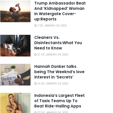
Trump Ambassador Beat
And ‘Kidnapped’ Woman
In Watergate Cover-
up:Reports
7 DE JANEIRO DE 2025
Cleaners Vs.
Disinfectants:What You
Need to Know
21 DE JANEIRO DE 2025
Hannah Donker talks
being The Weeknd’s love
interest in ‘Secrets’
16 DE JANEIRO DE 2025
Indonesia’s Largest Fleet
of Taxis Teams Up To
Beat Ride-Hailing Apps
27 DE JANEIRO DE 2025