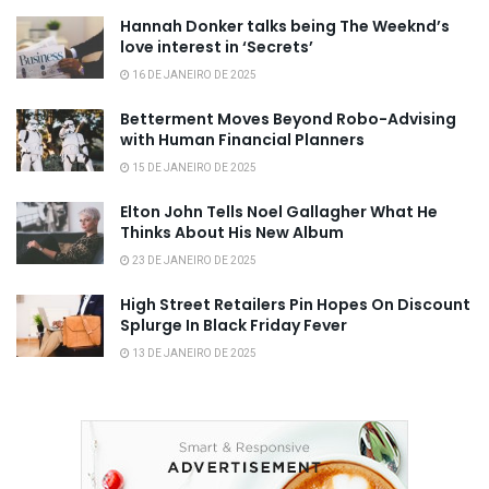
Hannah Donker talks being The Weeknd’s
love interest in ‘Secrets’
16 DE JANEIRO DE 2025
Betterment Moves Beyond Robo-Advising
with Human Financial Planners
15 DE JANEIRO DE 2025
Elton John Tells Noel Gallagher What He
Thinks About His New Album
23 DE JANEIRO DE 2025
High Street Retailers Pin Hopes On Discount
Splurge In Black Friday Fever
13 DE JANEIRO DE 2025