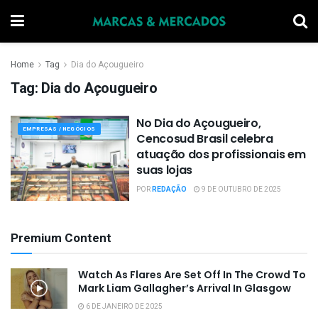
Home
Tag
Dia do Açougueiro
Tag:
Dia do Açougueiro
No Dia do Açougueiro,
EMPRESAS / NEGÓCIOS
Cencosud Brasil celebra
atuação dos profissionais em
suas lojas
POR
REDAÇÃO
9 DE OUTUBRO DE 2025
Premium Content
Watch As Flares Are Set Off In The Crowd To
Mark Liam Gallagher’s Arrival In Glasgow
6 DE JANEIRO DE 2025