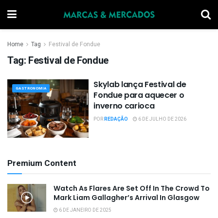
Home
Tag
Festival de Fondue
Tag:
Festival de Fondue
Skylab lança Festival de
GASTRONOMIA
Fondue para aquecer o
inverno carioca
POR
REDAÇÃO
6 DE JULHO DE 2026
Premium Content
Watch As Flares Are Set Off In The Crowd To
Mark Liam Gallagher’s Arrival In Glasgow
6 DE JANEIRO DE 2025